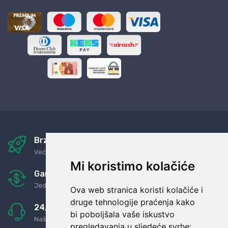
Brza i sigurna dostava
Već za nekoliko dana kod vas
Mi koristimo kolačiće
Garancija u povrat novaca
Jednostavno pravilo: Roba za novac
Ova web stranica koristi kolačiće i
druge tehnologije praćenja kako
24/7 odlična podrška
bi poboljšala vaše iskustvo
Naši agenti uvijek na raspolaganju
pregledavanja u sljedeće svrhe: