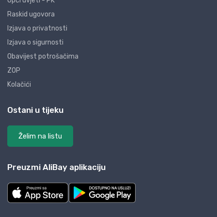
Opći uvjeti - PK
Raskid ugovora
Izjava o privatnosti
Izjava o sigurnosti
Obavijest potrošačima
ZOP
Kolačići
Ostani u tijeku
Želim na listu
Preuzmi AliBay aplikaciju