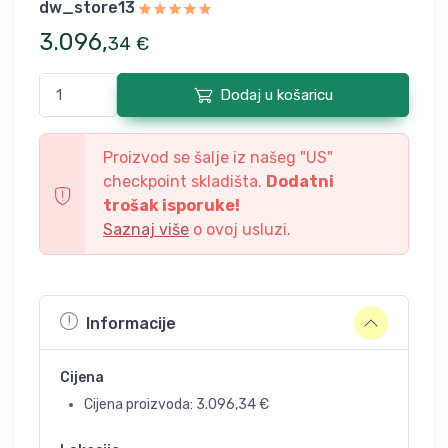
dw_store13
3.096
,
34
€
Dodaj u košaricu
Proizvod se šalje iz našeg "
US
"
checkpoint skladišta.
Dodatni
trošak isporuke!
Saznaj više
o ovoj usluzi.
Informacije
Cijena
Cijena proizvoda:
3.096,34
€