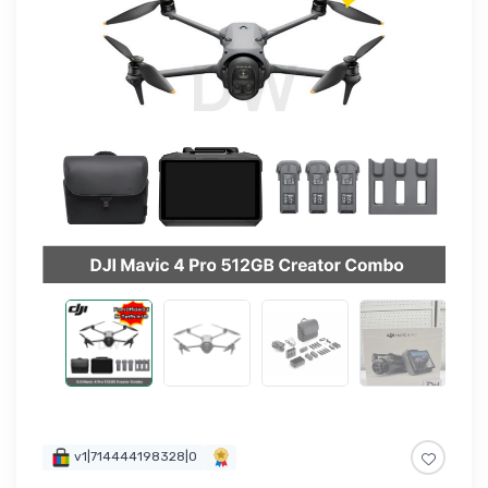
v1|714444198328|0