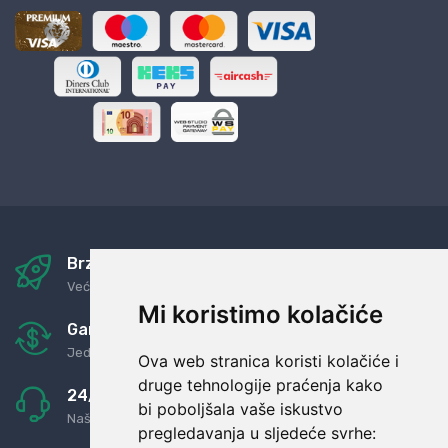
Brza i sigurna dostava
Već za nekoliko dana kod vas
Mi koristimo kolačiće
Garancija u povrat novaca
Jednostavno pravilo: Roba za novac
Ova web stranica koristi kolačiće i
druge tehnologije praćenja kako
24/7 odlična podrška
bi poboljšala vaše iskustvo
Naši agenti uvijek na raspolaganju
pregledavanja u sljedeće svrhe: