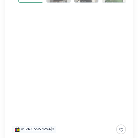
v1|716566261294|0