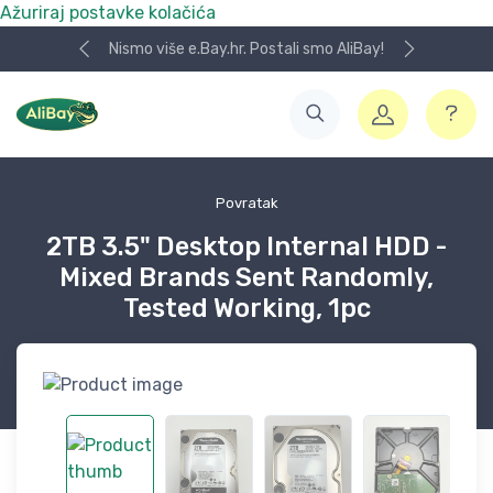
Ažuriraj postavke kolačića
Nismo više e.Bay.hr. Postali smo AliBay!
Povratak
2TB 3.5" Desktop Internal HDD -
Mixed Brands Sent Randomly,
Tested Working, 1pc