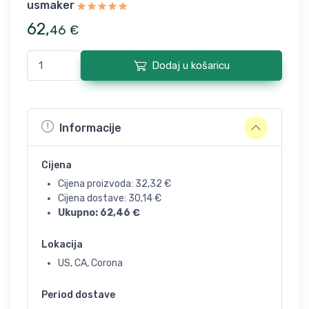
usmaker
62
,
46
€
Dodaj u košaricu
Informacije
Cijena
Cijena proizvoda:
32,32
€
Cijena dostave:
30,14
€
Ukupno:
62,46
€
Lokacija
US, CA, Corona
Period dostave