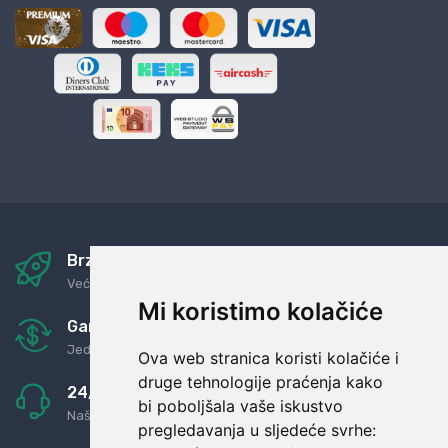
Brza i sigurna dostava
Već za nekoliko dana kod vas
Mi koristimo kolačiće
Garancija u povrat novaca
Jednostavno pravilo: Roba za novac
Ova web stranica koristi kolačiće i
druge tehnologije praćenja kako
24/7 odlična podrška
bi poboljšala vaše iskustvo
Naši agenti uvijek na raspolaganju
pregledavanja u sljedeće svrhe: