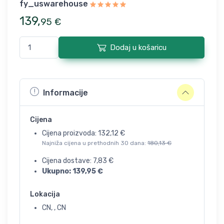
fy_uswarehouse
139
,
95
€
Dodaj u košaricu
Informacije
Cijena
Cijena proizvoda:
132,12
€
Najniža cijena u prethodnih 30 dana:
180,13
€
Cijena dostave:
7,83
€
Ukupno:
139,95
€
Lokacija
CN, , CN