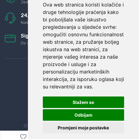
Jednostavno pravilo: Roba za novac
Ova web stranica koristi kolačiće i
druge tehnologije praćenja kako
24/7 odlična podrška
bi poboljšala vaše iskustvo
Naši agenti uvijek na raspolaganju
pregledavanja u sljedeće svrhe:
omogućiti osnovnu funkcionalnost
Sigurno obročno plaćanje
web stranice
,
za pružanje boljeg
Do 24 rata bez kamata
iskustva na web stranici
,
za
mjerenje vašeg interesa za naše
proizvode i usluge i za
personalizaciju marketinških
interakcija
,
za isporuku oglasa koji
su relevantniji za vas
.
Slažem se
Odbijam
© Sva prava zadržana.
Dopi grupa d.o.o.
Promjeni moje postavke