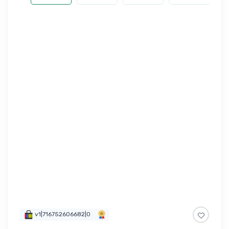
v1|716752606682|0