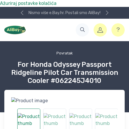
Ažuriraj postavke kolačića
Nismo više e.Bay.hr. Postali smo AliBay!
Povratak
For Honda Odyssey Passport
Ridgeline Pilot Car Transmission
Cooler #062245J4010