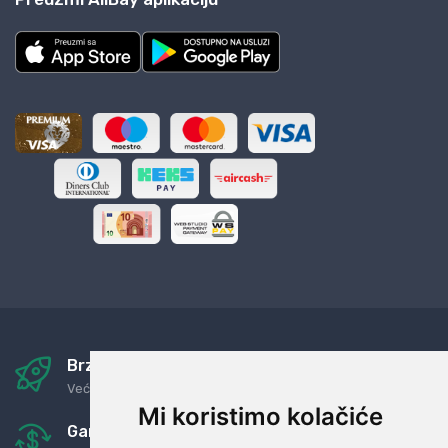
Brza i sigurna dostava
Već za nekoliko dana kod vas
Mi koristimo kolačiće
Garancija u povrat novaca