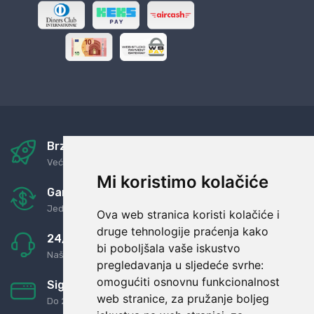
Brza i sigurna dostava
Već za nekoliko dana kod vas
Mi koristimo kolačiće
Garancija u povrat novaca
Jednostavno pravilo: Roba za novac
Ova web stranica koristi kolačiće i
druge tehnologije praćenja kako
24/7 odlična podrška
bi poboljšala vaše iskustvo
Naši agenti uvijek na raspolaganju
pregledavanja u sljedeće svrhe:
omogućiti osnovnu funkcionalnost
Sigurno obročno plaćanje
web stranice
,
za pružanje boljeg
Do 24 rata bez kamata