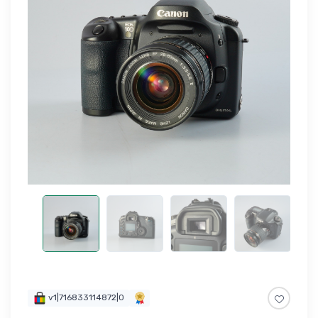
v1|716833114872|0