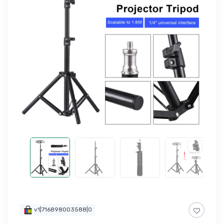
v1|716898003588|0