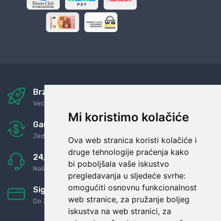
Brza i sigurna dostava
Već za nekoliko dana kod vas
Mi koristimo kolačiće
Garancija u povrat novaca
Jednostavno pravilo: Roba za novac
Ova web stranica koristi kolačiće i
druge tehnologije praćenja kako
24/7 odlična podrška
bi poboljšala vaše iskustvo
Naši agenti uvijek na raspolaganju
pregledavanja u sljedeće svrhe:
omogućiti osnovnu funkcionalnost
Sigurno obročno plaćanje
web stranice
,
za pružanje boljeg
Do 24 rata bez kamata
iskustva na web stranici
,
za