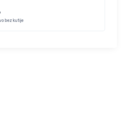
e
o bez kutije