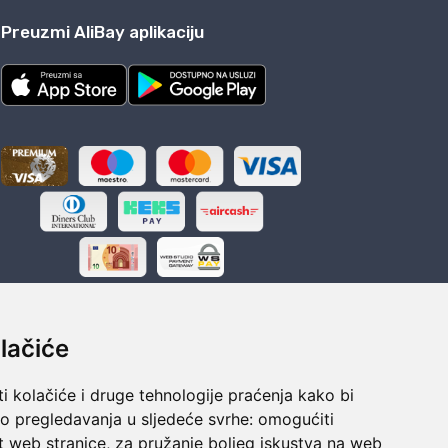
Preuzmi AliBay aplikaciju
lačiće
i kolačiće i druge tehnologije praćenja kako bi
ka
Sigurno obročno plaćanje
vo pregledavanja u sljedeće svrhe:
omogućiti
polaganju
Do 24 rata bez kamata
t web stranice
,
za pružanje boljeg iskustva na web