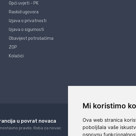
Opći uvjeti - PK
Raskid ugovora
Izjava o privatnosti
Izjava o sigurnosti
Obavijest potrošačima
ZOP
Kolačići
Mi koristimo ko
Ova web stranica korist
rancija u povrat novaca
24/7 odlična podrš
poboljšala vaše iskust
nostavno pravilo: Roba za novac
Naši agenti uvijek na ras
osnovnu funkcionalnos