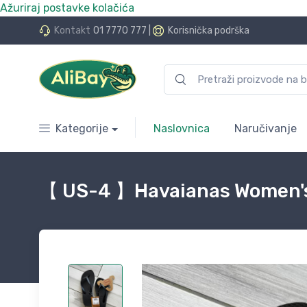
Ažuriraj postavke kolačića
do 24 rate bez kamata
Kontakt
01 7770 777
|
Korisnička podrška
Kategorije
Naslovnica
Naručivanje
【 US-4 】Havaianas Women's S