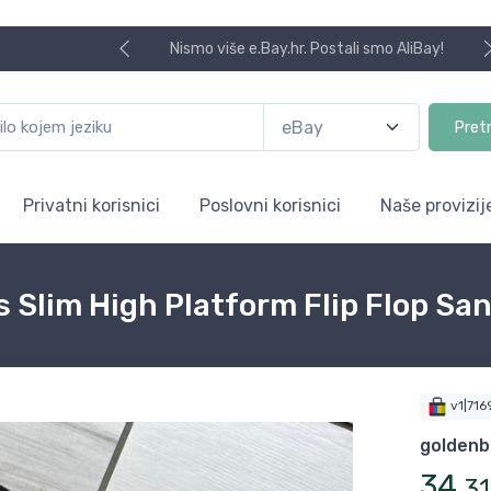
Nismo više e.Bay.hr. Postali smo AliBay!
Pret
Privatni korisnici
Poslovni korisnici
Naše provizij
lim High Platform Flip Flop San
v1|71
goldenb
34
,
31