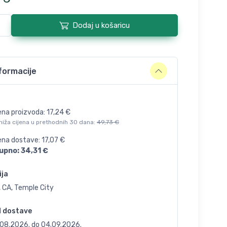
Dodaj u košaricu
formacije
ena proizvoda:
17,24
€
niža cijena u prethodnih 30 dana:
49,73
€
jena dostave:
17,07
€
upno:
34,31
€
ija
 CA, Temple City
d dostave
.08.2026.
do
04.09.2026.