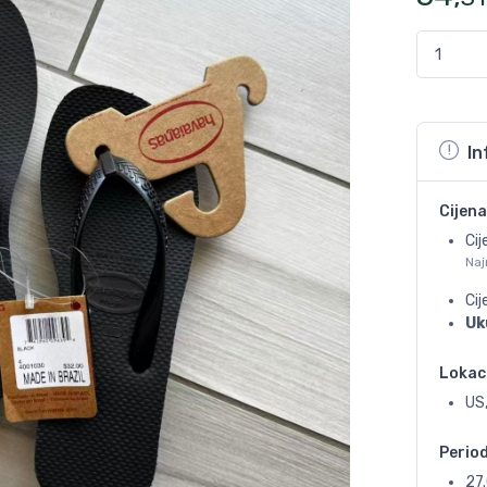
In
Cijena
Cij
Naj
Ci
Uk
Lokac
US,
Perio
27