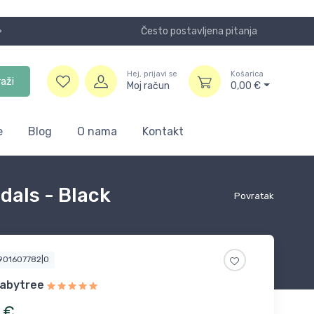
Često postavljena pitanja
Koristite
Hej, prijavi se
Košarica
raži
Moj račun
0,00
€
e
Blog
O nama
Kontakt
dals - Black
Povratak
6901607782|0
abytree
€