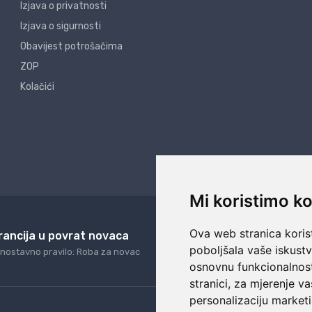
Izjava o privatnosti
Izjava o sigurnosti
Obavijest potrošačima
ZOP
Kolačići
Mi koristimo ko
Ova web stranica korist
rancija u povrat novaca
24/7 odlična podrš
poboljšala vaše iskust
nostavno pravilo: Roba za novac
Naši agenti uvijek na ras
osnovnu funkcionalnos
stranici
,
za mjerenje va
personalizaciju marketi