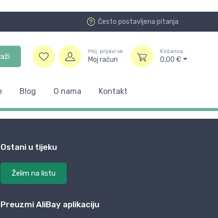
Često postavljena pitanja
Hej, prijavi se
Košarica
raži
Moj račun
0,00
€
e
Blog
O nama
Kontakt
Ostani u tijeku
Želim na listu
Preuzmi AliBay aplikaciju