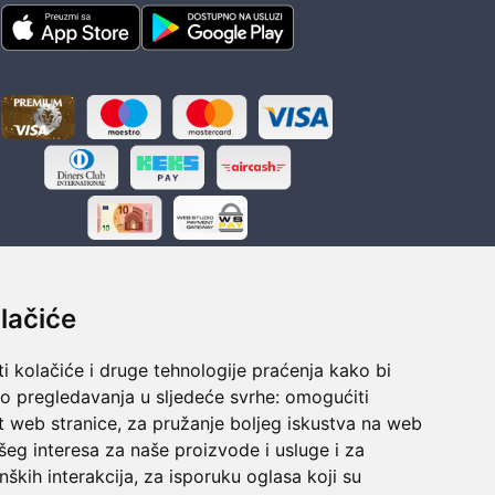
lačiće
i kolačiće i druge tehnologije praćenja kako bi
ka
Sigurno obročno plaćanje
vo pregledavanja u sljedeće svrhe:
omogućiti
polaganju
Do 24 rata bez kamata
t web stranice
,
za pružanje boljeg iskustva na web
šeg interesa za naše proizvode i usluge i za
nških interakcija
,
za isporuku oglasa koji su