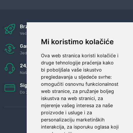
Brza i sigurna dostava
Već za nekoliko dana kod vas
Mi koristimo kolačiće
Garancija u povrat novaca
Jednostavno pravilo: Roba za novac
Ova web stranica koristi kolačiće i
druge tehnologije praćenja kako
24/7 odlična podrška
bi poboljšala vaše iskustvo
Naši agenti uvijek na raspolaganju
pregledavanja u sljedeće svrhe:
omogućiti osnovnu funkcionalnost
Sigurno obročno plaćanje
web stranice
,
za pružanje boljeg
Do 24 rata bez kamata
iskustva na web stranici
,
za
mjerenje vašeg interesa za naše
proizvode i usluge i za
personalizaciju marketinških
interakcija
,
za isporuku oglasa koji