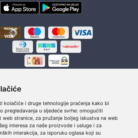
lačiće
i kolačiće i druge tehnologije praćenja kako bi
ka
Sigurno obročno plaćanje
vo pregledavanja u sljedeće svrhe:
omogućiti
polaganju
Do 24 rata bez kamata
t web stranice
,
za pružanje boljeg iskustva na web
šeg interesa za naše proizvode i usluge i za
nških interakcija
,
za isporuku oglasa koji su