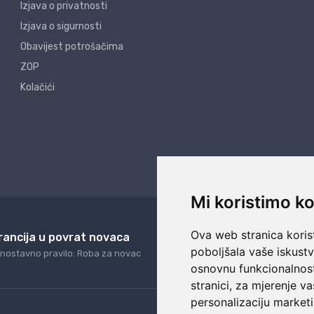
Izjava o privatnosti
Izjava o sigurnosti
Obavijest potrošačima
ZOP
Kolačići
Mi koristimo ko
Ova web stranica korist
rancija u povrat novaca
24/7 odlična podrš
poboljšala vaše iskust
nostavno pravilo: Roba za novac
Naši agenti uvijek na ras
osnovnu funkcionalnos
stranici
,
za mjerenje va
personalizaciju marketi