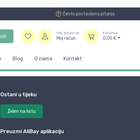
Često postavljena pitanja
Hej, prijavi se
Košarica
raži
Moj račun
0,00
€
e
Blog
O nama
Kontakt
Ostani u tijeku
Želim na listu
Preuzmi AliBay aplikaciju