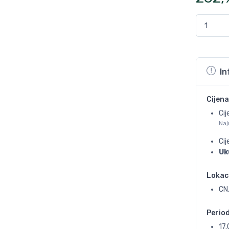
In
Cijena
Cij
Naj
Ci
Uk
Lokac
CN,
Perio
17