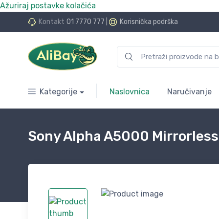
Ažuriraj postavke kolačića
do 24 rate bez kamata
Kontakt
01 7770 777
|
Korisnička podrška
Kategorije
Naslovnica
Naručivanje
Sony Alpha A5000 Mirrorless