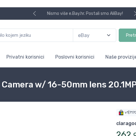
Nismo više e.Bay.hr. Postali smo AliBay!
Pret
Privatni korisnici
Poslovni korisnici
Naše provizij
 Camera w/ 16-50mm lens 20.1MP 
v1|71
clarag
262
,