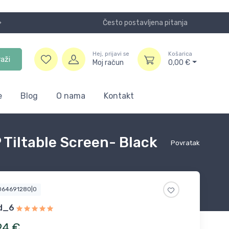
Često postavljena pitanja
Koristite
Hej, prijavi se
Košarica
raži
Moj račun
0,00
€
e
Blog
O nama
Kontakt
Tiltable Screen- Black
Povratak
7064691280|0
od_6
94
€