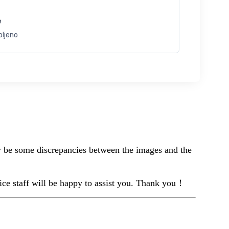
e
bljeno