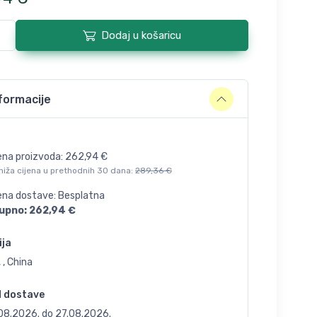
Dodaj u košaricu
formacije
ena proizvoda:
262,94
€
niža cijena u prethodnih 30 dana:
289,36
€
jena dostave: Besplatna
upno:
262,94
€
ija
 , China
d dostave
.08.2026.
do
27.08.2026.