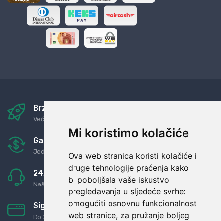
Brza i sigurna dostava
Već za nekoliko dana kod vas
Mi koristimo kolačiće
Garancija u povrat novaca
Jednostavno pravilo: Roba za novac
Ova web stranica koristi kolačiće i
druge tehnologije praćenja kako
24/7 odlična podrška
bi poboljšala vaše iskustvo
Naši agenti uvijek na raspolaganju
pregledavanja u sljedeće svrhe:
omogućiti osnovnu funkcionalnost
Sigurno obročno plaćanje
web stranice
,
za pružanje boljeg
Do 24 rata bez kamata