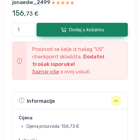
jonaedw_2499
156
,
73
€
Dodaj u košaricu
Proizvod se šalje iz našeg "
US
"
checkpoint skladišta.
Dodatni
trošak isporuke!
Saznaj više
o ovoj usluzi.
Informacije
Cijena
Cijena proizvoda:
156,73
€