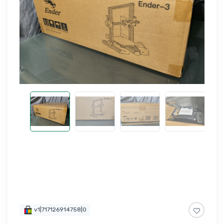
v1|717126914758|0