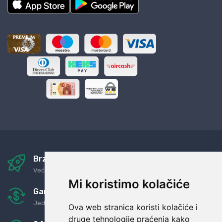
Brza i sigurna dostava
Već za nekoliko dana kod vas
Mi koristimo kolačiće
Garancija u povrat novaca
Jednostavno pravilo: Roba za novac
Ova web stranica koristi kolačiće i
druge tehnologije praćenja kako