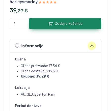
harleysmarley
39
,
29
€
Dodaj u košaricu
Informacije
Cijena
Cijena proizvoda:
17,34
€
Cijena dostave:
21,95
€
Ukupno:
39,29
€
Lokacija
AU, QLD, Everton Park
Period dostave