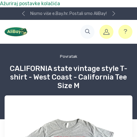
Ažuriraj postavke kolačića
Nismo više e.Bay.hr. Postali smo AliBay!
Povratak
CALIFORNIA state vintage style T-
shirt - West Coast - California Tee
Size M