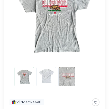
v1|717143194738|0