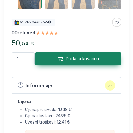
v1|717284787324|0
00reloved
50
,
54
€
Dodaj u košaricu
Informacije
Cijena
Cijena proizvoda:
13,18
€
Cijena dostave:
24,95
€
Uvozni troškovi:
12,41
€