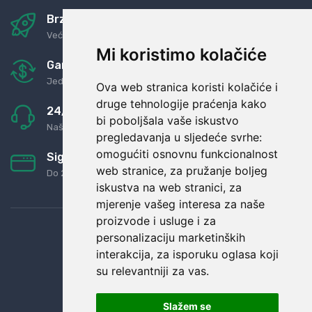
Brza i sigurna dostava
Već za nekoliko dana kod vas
Mi koristimo kolačiće
Garancija u povrat novaca
Jednostavno pravilo: Roba za novac
Ova web stranica koristi kolačiće i
druge tehnologije praćenja kako
24/7 odlična podrška
bi poboljšala vaše iskustvo
Naši agenti uvijek na raspolaganju
pregledavanja u sljedeće svrhe:
omogućiti osnovnu funkcionalnost
Sigurno obročno plaćanje
web stranice
,
za pružanje boljeg
Do 24 rata bez kamata
iskustva na web stranici
,
za
mjerenje vašeg interesa za naše
proizvode i usluge i za
personalizaciju marketinških
interakcija
,
za isporuku oglasa koji
su relevantniji za vas
.
Slažem se