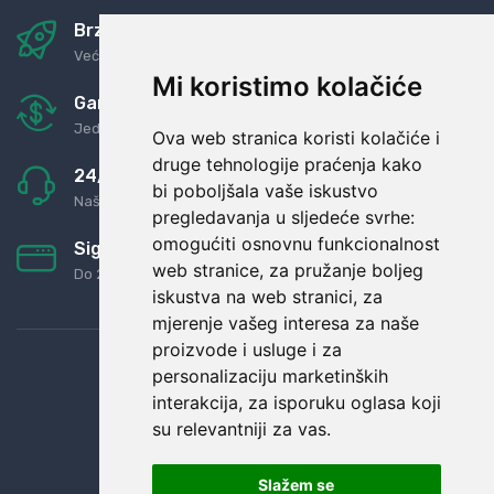
Brza i sigurna dostava
Već za nekoliko dana kod vas
Mi koristimo kolačiće
Garancija u povrat novaca
Jednostavno pravilo: Roba za novac
Ova web stranica koristi kolačiće i
druge tehnologije praćenja kako
24/7 odlična podrška
bi poboljšala vaše iskustvo
Naši agenti uvijek na raspolaganju
pregledavanja u sljedeće svrhe:
omogućiti osnovnu funkcionalnost
Sigurno obročno plaćanje
web stranice
,
za pružanje boljeg
Do 24 rata bez kamata
iskustva na web stranici
,
za
mjerenje vašeg interesa za naše
proizvode i usluge i za
personalizaciju marketinških
interakcija
,
za isporuku oglasa koji
su relevantniji za vas
.
Slažem se