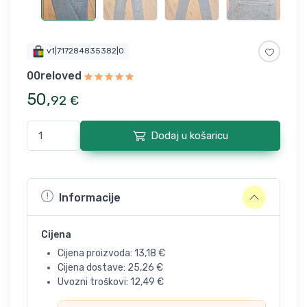
v1|717284835382|0
00reloved
50
,
92
€
Dodaj u košaricu
Informacije
Cijena
Cijena proizvoda:
13,18
€
Cijena dostave:
25,26
€
Uvozni troškovi:
12,49
€