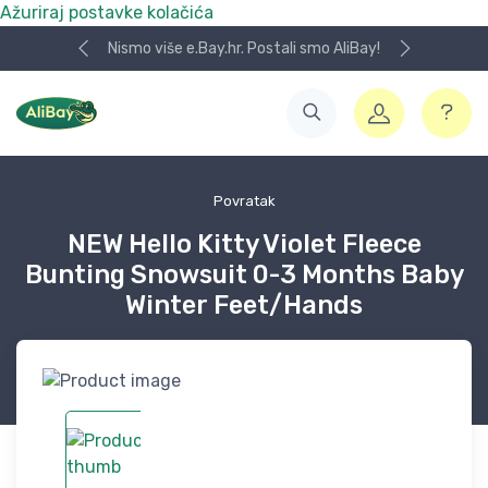
Ažuriraj postavke kolačića
Nismo više e.Bay.hr. Postali smo AliBay!
Povratak
NEW Hello Kitty Violet Fleece
Bunting Snowsuit 0-3 Months Baby
Winter Feet/Hands