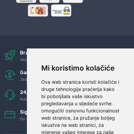
Brza i sigurna dostava
Već za nekoliko dana kod vas
Mi koristimo kolačiće
Garancija u povrat novaca
Jednostavno pravilo: Roba za novac
Ova web stranica koristi kolačiće i
druge tehnologije praćenja kako
24/7 odlična podrška
bi poboljšala vaše iskustvo
Naši agenti uvijek na raspolaganju
pregledavanja u sljedeće svrhe:
omogućiti osnovnu funkcionalnost
Sigurno obročno plaćanje
web stranice
,
za pružanje boljeg
Do 24 rata bez kamata
iskustva na web stranici
,
za
mjerenje vašeg interesa za naše