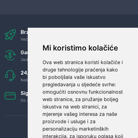
Brza i sigurna dostava
Već za nekoliko dana kod vas
Mi koristimo kolačiće
Garancija u povrat novaca
Jednostavno pravilo: Roba za novac
Ova web stranica koristi kolačiće i
druge tehnologije praćenja kako
24/7 odlična podrška
bi poboljšala vaše iskustvo
Naši agenti uvijek na raspolaganju
pregledavanja u sljedeće svrhe:
omogućiti osnovnu funkcionalnost
Sigurno obročno plaćanje
web stranice
,
za pružanje boljeg
Do 24 rata bez kamata
iskustva na web stranici
,
za
mjerenje vašeg interesa za naše
proizvode i usluge i za
personalizaciju marketinških
interakcija
,
za isporuku oglasa koji