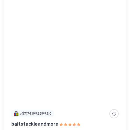
v1|717419923992|0
baitstackleandmore