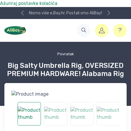
Ažuriraj postavke kolačića
Nismo više e.Bay.hr. Postali smo AliBay!
Povratak
Big Salty Umbrella Rig, OVERSIZED
PREMIUM HARDWARE! Alabama Rig