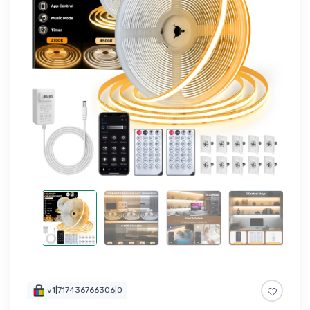
v1|717436766306|0