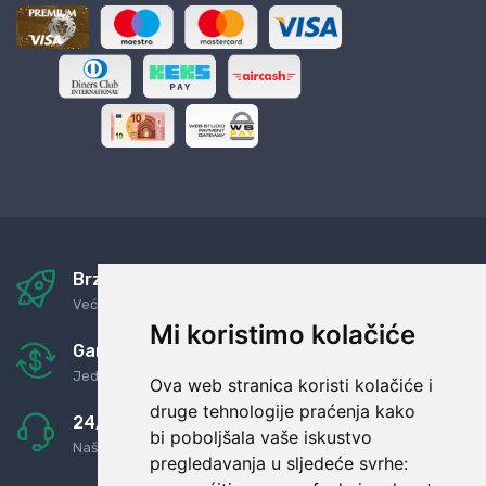
Brza i sigurna dostava
Već za nekoliko dana kod vas
Mi koristimo kolačiće
Garancija u povrat novaca
Jednostavno pravilo: Roba za novac
Ova web stranica koristi kolačiće i
druge tehnologije praćenja kako
24/7 odlična podrška
bi poboljšala vaše iskustvo
Naši agenti uvijek na raspolaganju
pregledavanja u sljedeće svrhe: