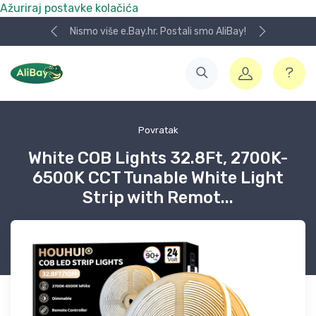
Ažuriraj postavke kolačića
Nismo više e.Bay.hr. Postali smo AliBay!
Povratak
White COB Lights 32.8Ft, 2700K-
6500K CCT Tunable White Light
Strip with Remot...