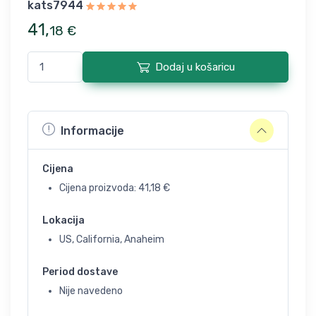
kats7944
41
,
18
€
Dodaj u košaricu
Informacije
Cijena
Cijena proizvoda:
41,18
€
Lokacija
US, California, Anaheim
Period dostave
Nije navedeno