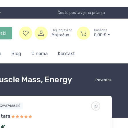
Često postavljena pitanja
Koristite
Hej, prijavi se
Košarica
raži
Moj račun
0,00
€
e
Blog
O nama
Kontakt
Muscle Mass, Energy
Povratak
7529674682|0
stars
€