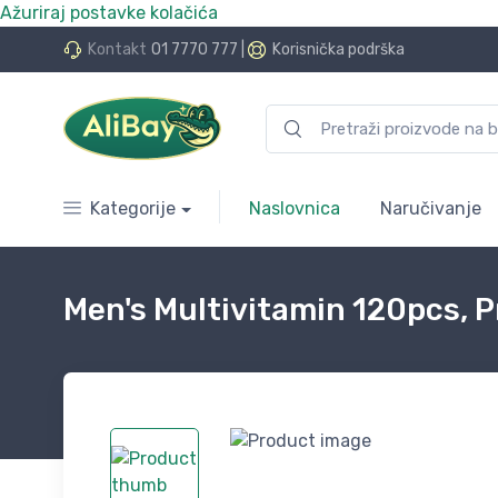
Ažuriraj postavke kolačića
do 24 rate bez kamata
Kontakt
01 7770 777
|
Korisnička podrška
Kategorije
Naslovnica
Naručivanje
Men's Multivitamin 120pcs, P