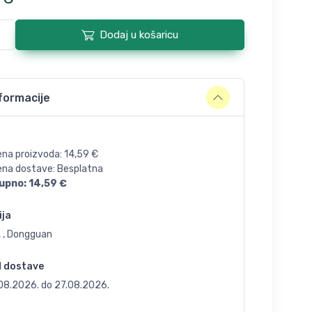
Dodaj u košaricu
formacije
ena proizvoda:
14,59
€
jena dostave: Besplatna
upno:
14,59
€
ija
, , Dongguan
d dostave
.08.2026.
do
27.08.2026.