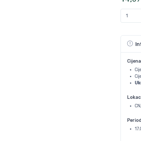
In
Cijena
Cij
Ci
Uk
Lokac
CN
Perio
17