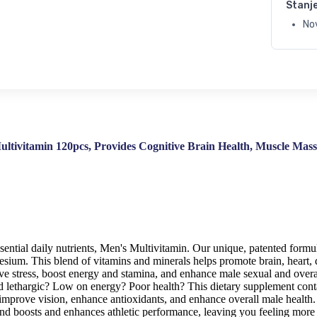
Stanj
No