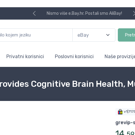
Nismo više e.Bay.hr. Postali smo AliBay!
Pret
Privatni korisnici
Poslovni korisnici
Naše provizij
rovides Cognitive Brain Health, 
v1|71
grevip-
14
,
59