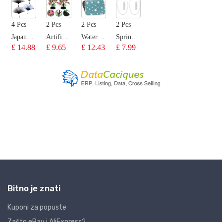
Bitno je znati
Kuponi za popuste
Zašto eBay i AliExpress?