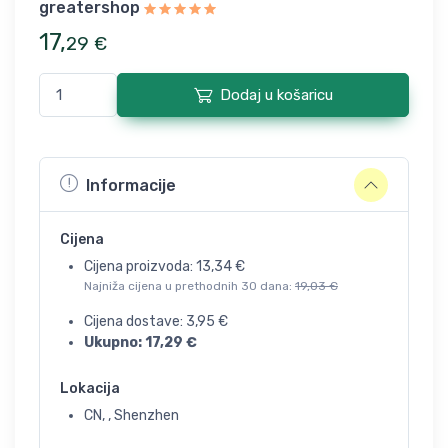
greatershop
17
,
29
€
Dodaj u košaricu
Informacije
Cijena
Cijena proizvoda:
13,34
€
Najniža cijena u prethodnih 30 dana:
19,03
€
Cijena dostave:
3,95
€
Ukupno:
17,29
€
Lokacija
CN, , Shenzhen