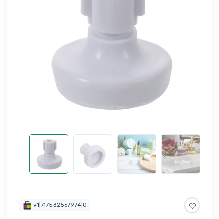
v1|717532567974|0