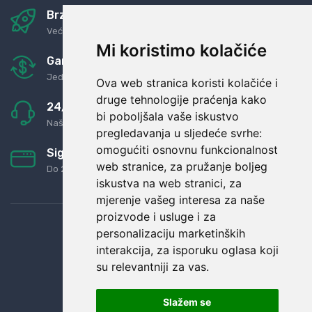
Brza i sigurna dostava
Već za nekoliko dana kod vas
Mi koristimo kolačiće
Garancija u povrat novaca
Jednostavno pravilo: Roba za novac
Ova web stranica koristi kolačiće i
druge tehnologije praćenja kako
24/7 odlična podrška
bi poboljšala vaše iskustvo
Naši agenti uvijek na raspolaganju
pregledavanja u sljedeće svrhe:
omogućiti osnovnu funkcionalnost
Sigurno obročno plaćanje
web stranice
,
za pružanje boljeg
Do 24 rata bez kamata
iskustva na web stranici
,
za
mjerenje vašeg interesa za naše
proizvode i usluge i za
personalizaciju marketinških
interakcija
,
za isporuku oglasa koji
su relevantniji za vas
.
Slažem se