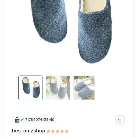
v1|717540741334|0
bestomzshop