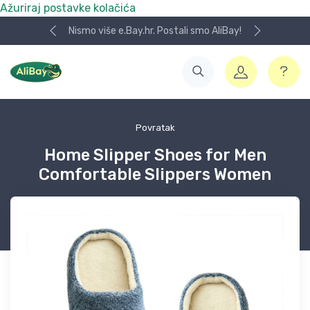
Ažuriraj postavke kolačića
Nismo više e.Bay.hr. Postali smo AliBay!
Povratak
Home Slipper Shoes for Men
Comfortable Slippers Women