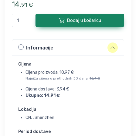
14
,
91
€
Dodaj u košaricu
Informacije
Cijena
Cijena proizvoda:
10,97
€
Najniža cijena u prethodnih 30 dana:
16,4
€
Cijena dostave:
3,94
€
Ukupno:
14,91
€
Lokacija
CN, , Shenzhen
Period dostave