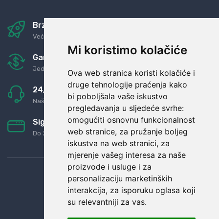
Brza i sigurna dostava
Već za nekoliko dana kod vas
Mi koristimo kolačiće
Garancija u povrat novaca
Jednostavno pravilo: Roba za novac
Ova web stranica koristi kolačiće i
druge tehnologije praćenja kako
24/7 odlična podrška
bi poboljšala vaše iskustvo
Naši agenti uvijek na raspolaganju
pregledavanja u sljedeće svrhe:
omogućiti osnovnu funkcionalnost
Sigurno obročno plaćanje
web stranice
,
za pružanje boljeg
Do 24 rata bez kamata
iskustva na web stranici
,
za
mjerenje vašeg interesa za naše
proizvode i usluge i za
personalizaciju marketinških
interakcija
,
za isporuku oglasa koji
su relevantniji za vas
.