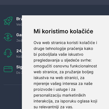
Brza i sigurna dostava
Već za nekoliko dana kod vas
Mi koristimo kolačiće
Garancija u povrat novaca
Jednostavno pravilo: Roba za novac
Ova web stranica koristi kolačiće i
druge tehnologije praćenja kako
24/7 odlična podrška
bi poboljšala vaše iskustvo
Naši agenti uvijek na raspolaganju
pregledavanja u sljedeće svrhe:
omogućiti osnovnu funkcionalnost
Sigurno obročno plaćanje
web stranice
,
za pružanje boljeg
Do 24 rata bez kamata
iskustva na web stranici
,
za
mjerenje vašeg interesa za naše
proizvode i usluge i za
personalizaciju marketinških
interakcija
,
za isporuku oglasa koji
su relevantniji za vas
.