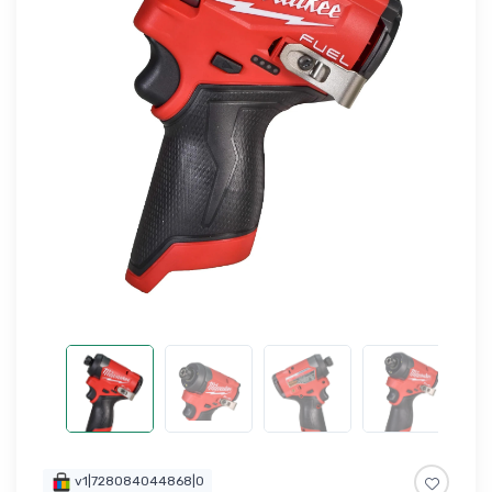
v1|728084044868|0