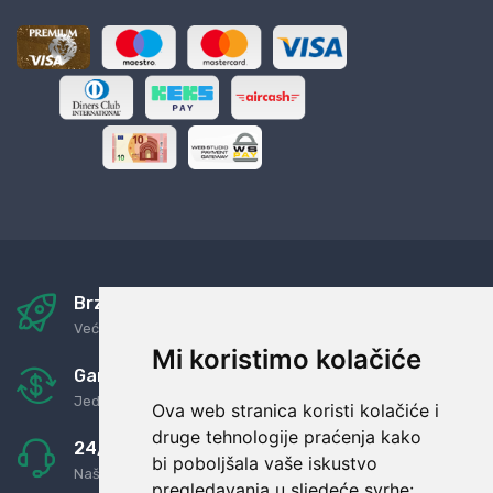
Brza i sigurna dostava
Već za nekoliko dana kod vas
Mi koristimo kolačiće
Garancija u povrat novaca
Jednostavno pravilo: Roba za novac
Ova web stranica koristi kolačiće i
druge tehnologije praćenja kako
24/7 odlična podrška
bi poboljšala vaše iskustvo
Naši agenti uvijek na raspolaganju
pregledavanja u sljedeće svrhe: