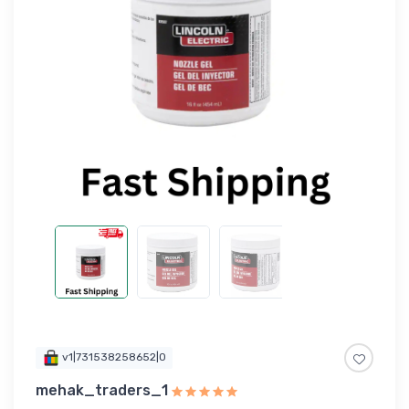
v1|731538258652|0
mehak_traders_1