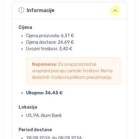
Informacije
Cijena
Cijena proizvoda:
6,37
€
Cijena dostave:
26,69
€
Uvozni troškovi:
3,40
€
Napomena:
Za ovaj proizvod se
unaprijed plaćaju carinski troškovi. Nema
dodatnih troškova prilikom preuzimanja.
Ukupno:
36,45
€
Lokacija
US, PA, Alum Bank
Period dostave
28.08.2026.
do
08.09.2026.