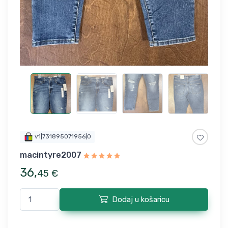
v1|731895071956|0
macintyre2007
36
,
45
€
Dodaj u košaricu