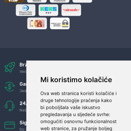
Brza i sigurna dostava
Već za nekoliko dana kod vas
Mi koristimo kolačiće
Garancija u povrat novaca
Jednostavno pravilo: Roba za novac
Ova web stranica koristi kolačiće i
druge tehnologije praćenja kako
24/7 odlična podrška
bi poboljšala vaše iskustvo
Naši agenti uvijek na raspolaganju
pregledavanja u sljedeće svrhe:
omogućiti osnovnu funkcionalnost
Sigurno obročno plaćanje
web stranice
,
za pružanje boljeg
Do 24 rata bez kamata