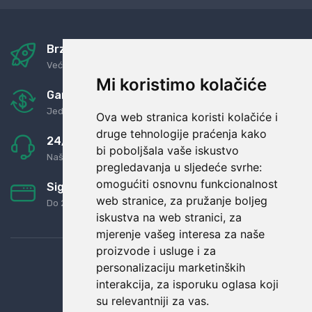
Brza i sigurna dostava
Već za nekoliko dana kod vas
Mi koristimo kolačiće
Garancija u povrat novaca
Jednostavno pravilo: Roba za novac
Ova web stranica koristi kolačiće i
druge tehnologije praćenja kako
24/7 odlična podrška
bi poboljšala vaše iskustvo
Naši agenti uvijek na raspolaganju
pregledavanja u sljedeće svrhe:
omogućiti osnovnu funkcionalnost
Sigurno obročno plaćanje
web stranice
,
za pružanje boljeg
Do 24 rata bez kamata
iskustva na web stranici
,
za
mjerenje vašeg interesa za naše
proizvode i usluge i za
personalizaciju marketinških
interakcija
,
za isporuku oglasa koji
su relevantniji za vas
.