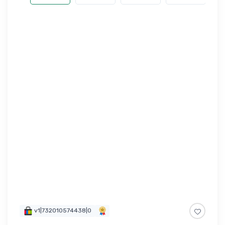
v1|732010574438|0