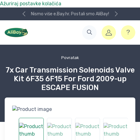
Ažuriraj postavke kolačića
Nismo više e.Bay.hr. Postali smo AliBay!
Povratak
7x Car Transmission Solenoids Valve
Kit 6F35 6F15 For Ford 2009-up
ESCAPE FUSION