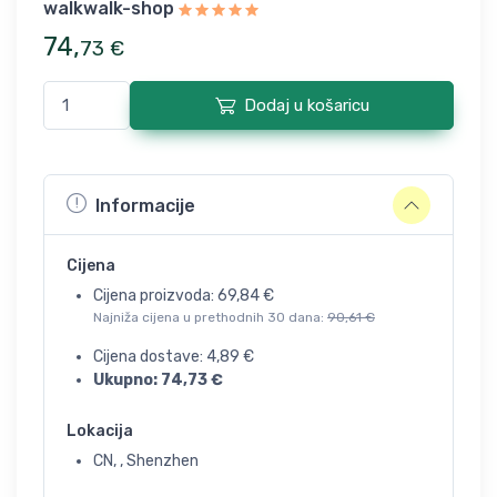
walkwalk-shop
74
,
73
€
Dodaj u košaricu
Informacije
Cijena
Cijena proizvoda:
69,84
€
Najniža cijena u prethodnih 30 dana:
90,61
€
Cijena dostave:
4,89
€
Ukupno:
74,73
€
Lokacija
CN, , Shenzhen