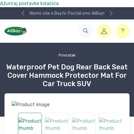
Ažuriraj postavke kolačića
Nismo više e.Bay.hr. Postali smo AliBay!
Povratak
Waterproof Pet Dog Rear Back Seat
Cover Hammock Protector Mat For
Car Truck SUV