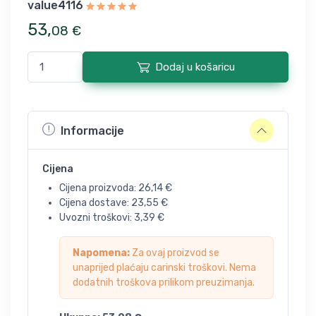
value4116
53
,
08
€
Dodaj u košaricu
Informacije
Cijena
Cijena proizvoda:
26,14
€
Cijena dostave:
23,55
€
Uvozni troškovi:
3,39
€
Napomena:
Za ovaj proizvod se
unaprijed plaćaju carinski troškovi. Nema
dodatnih troškova prilikom preuzimanja.