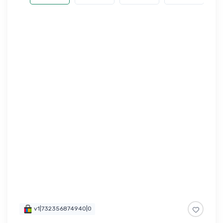
v1|732356874940|0