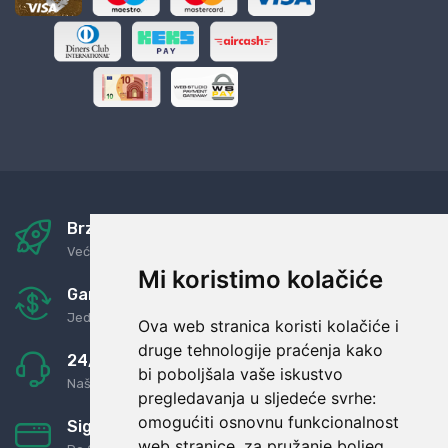
Brza i sigurna dostava
Već za nekoliko dana kod vas
Mi koristimo kolačiće
Garancija u povrat novaca
Jednostavno pravilo: Roba za novac
Ova web stranica koristi kolačiće i
druge tehnologije praćenja kako
24/7 odlična podrška
bi poboljšala vaše iskustvo
Naši agenti uvijek na raspolaganju
pregledavanja u sljedeće svrhe:
omogućiti osnovnu funkcionalnost
Sigurno obročno plaćanje
web stranice
,
za pružanje boljeg