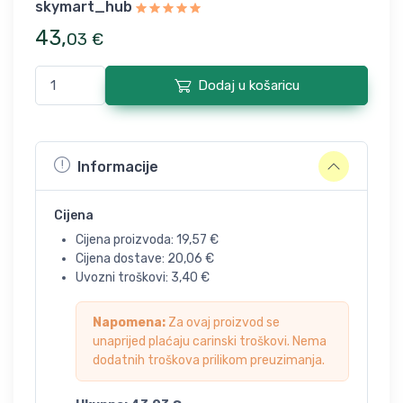
skymart_hub
43
,
03
€
Dodaj u košaricu
Informacije
Cijena
Cijena proizvoda:
19,57
€
Cijena dostave:
20,06
€
Uvozni troškovi:
3,40
€
Napomena:
Za ovaj proizvod se
unaprijed plaćaju carinski troškovi. Nema
dodatnih troškova prilikom preuzimanja.