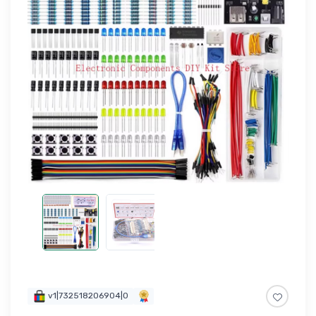
v1|732518206904|0