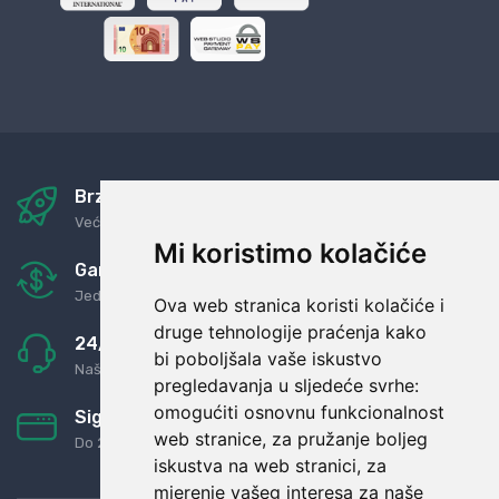
Brza i sigurna dostava
Već za nekoliko dana kod vas
Mi koristimo kolačiće
Garancija u povrat novaca
Jednostavno pravilo: Roba za novac
Ova web stranica koristi kolačiće i
druge tehnologije praćenja kako
24/7 odlična podrška
bi poboljšala vaše iskustvo
Naši agenti uvijek na raspolaganju
pregledavanja u sljedeće svrhe:
omogućiti osnovnu funkcionalnost
Sigurno obročno plaćanje
web stranice
,
za pružanje boljeg
Do 24 rata bez kamata
iskustva na web stranici
,
za
mjerenje vašeg interesa za naše