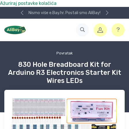
Ažuriraj postavke kolačića
Nismo više e.Bay.hr. Postali smo AliBay!
Povratak
830 Hole Breadboard Kit for
Arduino R3 Electronics Starter Kit
Wires LEDs