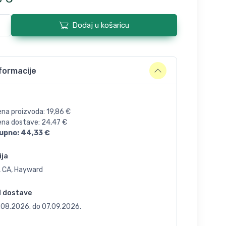
Dodaj u košaricu
formacije
ena proizvoda:
19,86
€
jena dostave:
24,47
€
upno:
44,33
€
ija
, CA, Hayward
d dostave
.08.2026.
do
07.09.2026.