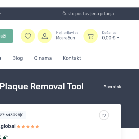
Često postavljena pitanja
Koristite
Hej, prijavi se
Košarica
raži
Moj račun
0,00
€
e
Blog
O nama
Kontakt
 Plaque Removal Tool
Povratak
8271643398|0
global
3
€