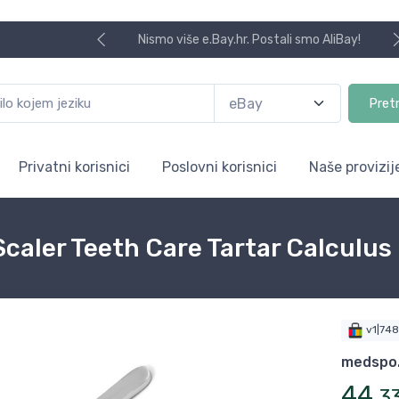
Nismo više e.Bay.hr. Postali smo AliBay!
Pret
Privatni korisnici
Poslovni korisnici
Naše provizij
caler Teeth Care Tartar Calculus
v1|74
medspo.
44
,
3