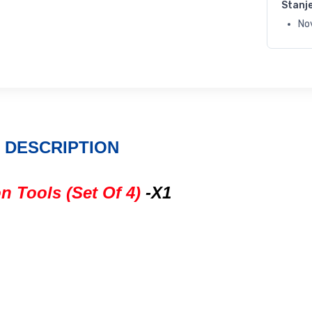
Stanj
No