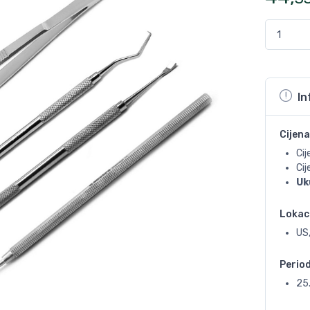
In
Cijena
Cij
Ci
Uk
Lokac
US
Perio
25