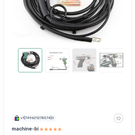
v1|749601278574|0
machine-bi