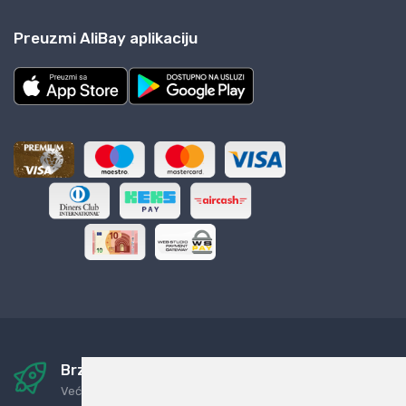
Preuzmi AliBay aplikaciju
Brza i sigurna dostava
Već za nekoliko dana kod vas