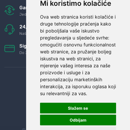
Mi koristimo kolačiće
Garancija u povrat novaca
Jednostavno pravilo: Roba za novac
Ova web stranica koristi kolačiće i
druge tehnologije praćenja kako
24/7 odlična podrška
bi poboljšala vaše iskustvo
Naši agenti uvijek na raspolaganju
pregledavanja u sljedeće svrhe:
omogućiti osnovnu funkcionalnost
Sigurno obročno plaćanje
web stranice
,
za pružanje boljeg
Do 24 rata bez kamata
iskustva na web stranici
,
za
mjerenje vašeg interesa za naše
proizvode i usluge i za
personalizaciju marketinških
interakcija
,
za isporuku oglasa koji
su relevantniji za vas
.
Slažem se
Odbijam