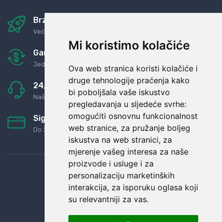
Brza i sigurna dostava
Već za nekoliko dana kod vas
Mi koristimo kolačiće
Garancija u povrat novaca
Jednostavno pravilo: Roba za novac
Ova web stranica koristi kolačiće i
druge tehnologije praćenja kako
24/7 odlična podrška
bi poboljšala vaše iskustvo
Naši agenti uvijek na raspolaganju
pregledavanja u sljedeće svrhe:
omogućiti osnovnu funkcionalnost
Sigurno obročno plaćanje
web stranice
,
za pružanje boljeg
Do 24 rata bez kamata
iskustva na web stranici
,
za
mjerenje vašeg interesa za naše
proizvode i usluge i za
personalizaciju marketinških
interakcija
,
za isporuku oglasa koji
su relevantniji za vas
.