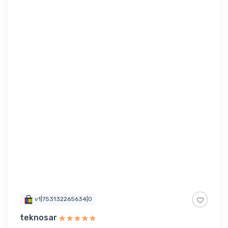
v1|753132265634|0
teknosar