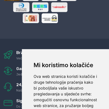
Brza i sigurna dostava
Već za nekoliko dana kod vas
Mi koristimo kolačiće
Garancija u povrat novaca
Jednostavno pravilo: Roba za novac
Ova web stranica koristi kolačiće i
druge tehnologije praćenja kako
24/7 odlična podrška
bi poboljšala vaše iskustvo
Naši agenti uvijek na raspolaganju
pregledavanja u sljedeće svrhe:
omogućiti osnovnu funkcionalnost
Sigurno obročno plaćanje
web stranice
,
za pružanje boljeg
Do 24 rata bez kamata