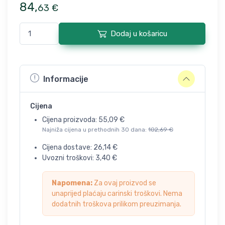
84
,
63
€
Dodaj u košaricu
Informacije
Cijena
Cijena proizvoda:
55,09
€
Najniža cijena u prethodnih 30 dana:
102,69
€
Cijena dostave:
26,14
€
Uvozni troškovi:
3,40
€
Napomena:
Za ovaj proizvod se
unaprijed plaćaju carinski troškovi. Nema
dodatnih troškova prilikom preuzimanja.