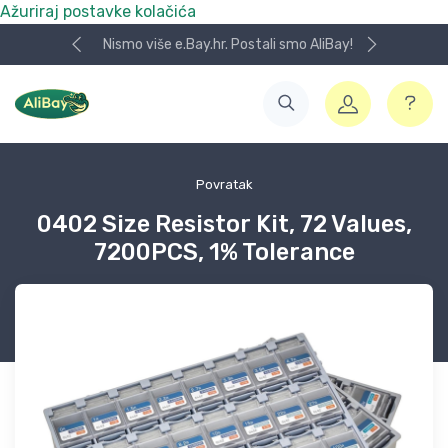
Ažuriraj postavke kolačića
Nismo više e.Bay.hr. Postali smo AliBay!
Povratak
0402 Size Resistor Kit, 72 Values,
7200PCS, 1% Tolerance