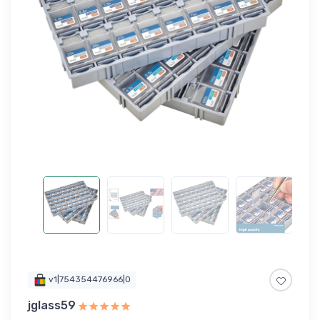
v1|754354476966|0
jglass59