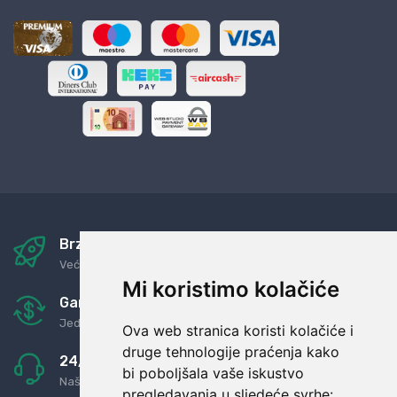
Brza i sigurna dostava
Već za nekoliko dana kod vas
Mi koristimo kolačiće
Garancija u povrat novaca
Jednostavno pravilo: Roba za novac
Ova web stranica koristi kolačiće i
druge tehnologije praćenja kako
24/7 odlična podrška
bi poboljšala vaše iskustvo
Naši agenti uvijek na raspolaganju
pregledavanja u sljedeće svrhe: