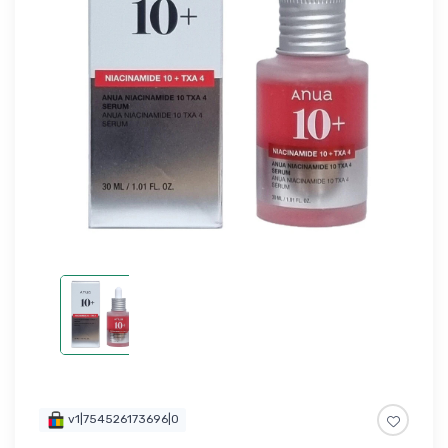
v1|754526173696|0