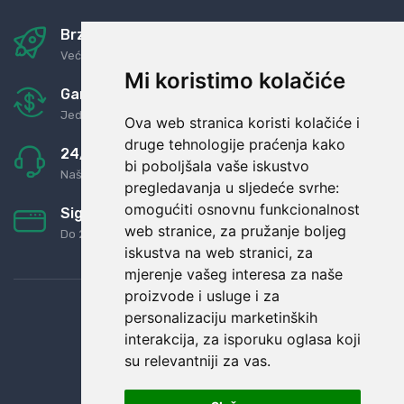
Brza i sigurna dostava
Već za nekoliko dana kod vas
Mi koristimo kolačiće
Garancija u povrat novaca
Jednostavno pravilo: Roba za novac
Ova web stranica koristi kolačiće i
druge tehnologije praćenja kako
24/7 odlična podrška
bi poboljšala vaše iskustvo
Naši agenti uvijek na raspolaganju
pregledavanja u sljedeće svrhe:
omogućiti osnovnu funkcionalnost
Sigurno obročno plaćanje
web stranice
,
za pružanje boljeg
Do 24 rata bez kamata
iskustva na web stranici
,
za
mjerenje vašeg interesa za naše
proizvode i usluge i za
personalizaciju marketinških
interakcija
,
za isporuku oglasa koji
su relevantniji za vas
.