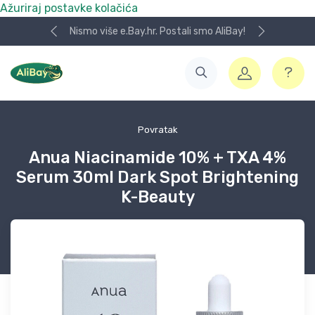
Ažuriraj postavke kolačića
Nismo više e.Bay.hr. Postali smo AliBay!
Povratak
Anua Niacinamide 10% + TXA 4%
Serum 30ml Dark Spot Brightening
K-Beauty