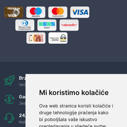
Brza i sigurna dostava
Već za nekoliko dana kod vas
Mi koristimo kolačiće
Garancija u povrat novaca
Jednostavno pravilo: Roba za novac
Ova web stranica koristi kolačiće i
druge tehnologije praćenja kako
24/7 odlična podrška
bi poboljšala vaše iskustvo
Naši agenti uvijek na raspolaganju
pregledavanja u sljedeće svrhe: