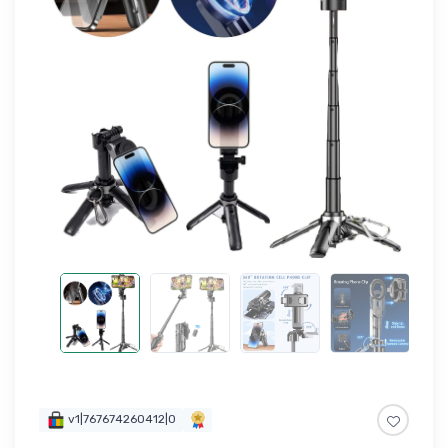
v1|767674260412|0