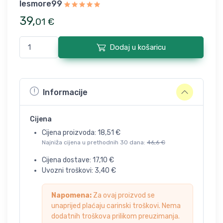
lesmore99
39
,
01
€
Dodaj u košaricu
Informacije
Cijena
Cijena proizvoda:
18,51
€
Najniža cijena u prethodnih 30 dana:
46,6
€
Cijena dostave:
17,10
€
Uvozni troškovi:
3,40
€
Napomena:
Za ovaj proizvod se
unaprijed plaćaju carinski troškovi. Nema
dodatnih troškova prilikom preuzimanja.