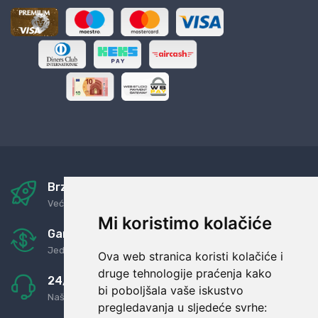
Brza i sigurna dostava
Već za nekoliko dana kod vas
Mi koristimo kolačiće
Garancija u povrat novaca
Jednostavno pravilo: Roba za novac
Ova web stranica koristi kolačiće i
druge tehnologije praćenja kako
24/7 odlična podrška
bi poboljšala vaše iskustvo
Naši agenti uvijek na raspolaganju
pregledavanja u sljedeće svrhe: