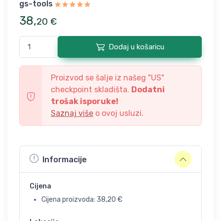
gs-tools
38
,
20
€
Dodaj u košaricu
Proizvod se šalje iz našeg "
US
"
checkpoint skladišta.
Dodatni
trošak isporuke!
Saznaj više
o ovoj usluzi.
Informacije
Cijena
Cijena proizvoda:
38,20
€