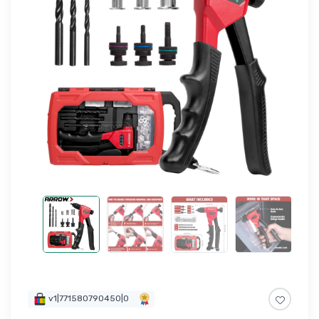
v1|771580790450|0