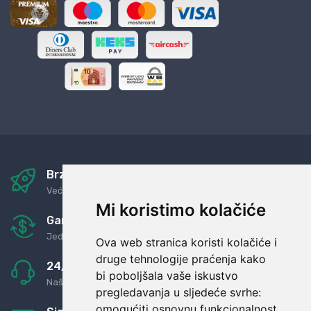
Brza i sigurna dostava
Već za nekoliko dana kod vas
Mi koristimo kolačiće
Garancija u povrat novaca
Jednostavno pravilo: Roba za novac
Ova web stranica koristi kolačiće i
druge tehnologije praćenja kako
24/7 odlična podrška
bi poboljšala vaše iskustvo
Naši agenti uvijek na raspolaganju
pregledavanja u sljedeće svrhe:
omogućiti osnovnu funkcionalnost