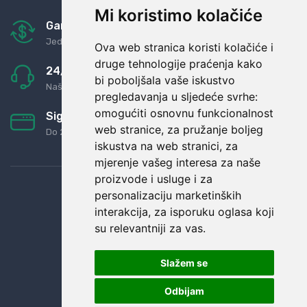
Mi koristimo kolačiće
Garancija u povrat novaca
Jednostavno pravilo: Roba za novac
Ova web stranica koristi kolačiće i
druge tehnologije praćenja kako
24/7 odlična podrška
bi poboljšala vaše iskustvo
Naši agenti uvijek na raspolaganju
pregledavanja u sljedeće svrhe:
omogućiti osnovnu funkcionalnost
Sigurno obročno plaćanje
web stranice
,
za pružanje boljeg
Do 24 rata bez kamata
iskustva na web stranici
,
za
mjerenje vašeg interesa za naše
proizvode i usluge i za
personalizaciju marketinških
interakcija
,
za isporuku oglasa koji
su relevantniji za vas
.
Slažem se
Odbijam