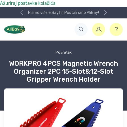
Ažuriraj postavke kolačića
Nismo više e.Bay.hr. Postali smo AliBay!
Povratak
WORKPRO 4PCS Magnetic Wrench
Organizer 2PC 15-Slot&12-Slot
Gripper Wrench Holder