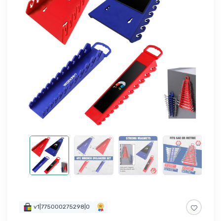
v1|775000275298|0