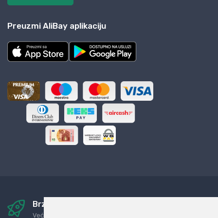
Preuzmi AliBay aplikaciju
Brza i sigurna dostava
Već za nekoliko dana kod vas