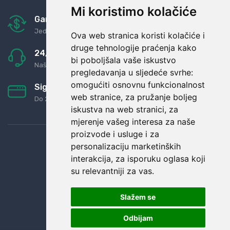
Mi koristimo kolačiće
Garancija u povrat novaca
Jednostavno pravilo: Roba za novac
Ova web stranica koristi kolačiće i
druge tehnologije praćenja kako
24/7 odlična podrška
bi poboljšala vaše iskustvo
Naši agenti uvijek na raspolaganju
pregledavanja u sljedeće svrhe:
omogućiti osnovnu funkcionalnost
Sigurno obročno plaćanje
web stranice
,
za pružanje boljeg
Do 24 rata bez kamata
iskustva na web stranici
,
za
mjerenje vašeg interesa za naše
proizvode i usluge i za
personalizaciju marketinških
interakcija
,
za isporuku oglasa koji
su relevantniji za vas
.
Slažem se
Odbijam