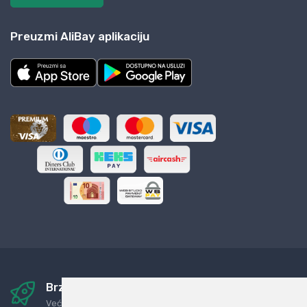
Preuzmi AliBay aplikaciju
Brza i sigurna dostava
Već za nekoliko dana kod vas