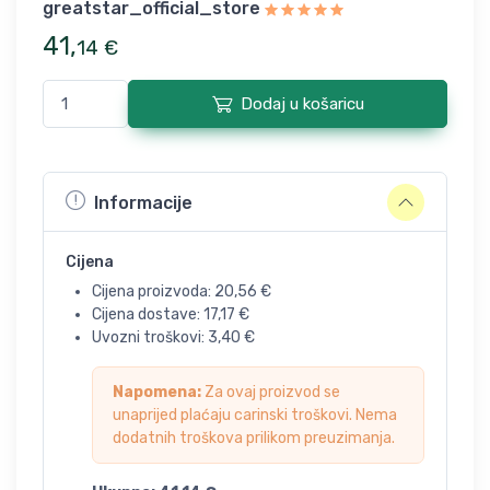
greatstar_official_store
41
,
14
€
Dodaj u košaricu
Informacije
Cijena
Cijena proizvoda:
20,56
€
Cijena dostave:
17,17
€
Uvozni troškovi:
3,40
€
Napomena:
Za ovaj proizvod se
unaprijed plaćaju carinski troškovi. Nema
dodatnih troškova prilikom preuzimanja.