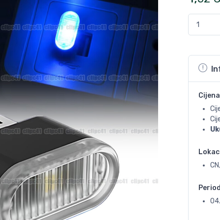
In
Cijena
Cij
Ci
Uk
Lokac
CN,
Perio
04