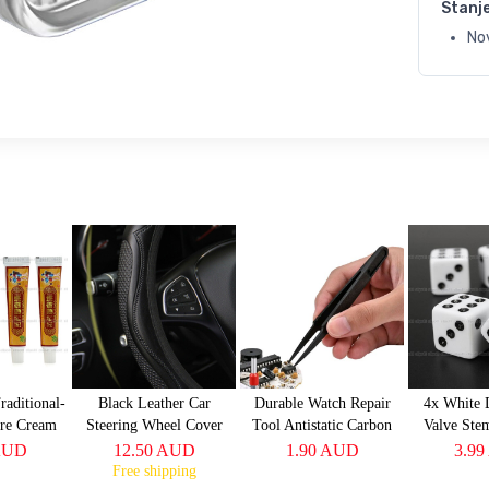
Stanj
No