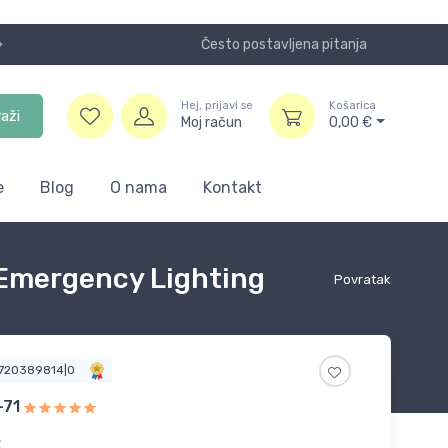
Često postavljena pitanja
Koristite
Hej, prijavi se
Košarica
raži
Moj račun
0,00
€
e
Blog
O nama
Kontakt
 Emergency Lighting
Povratak
5720389814|0
-71
€