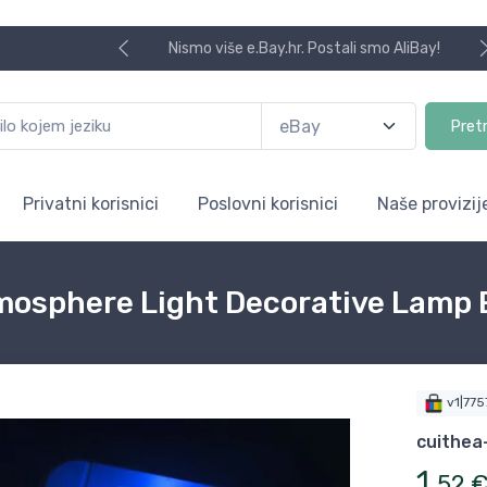
Nismo više e.Bay.hr. Postali smo AliBay!
Pret
Privatni korisnici
Poslovni korisnici
Naše provizij
tmosphere Light Decorative Lamp
v1|77
cuithea
1
,
52