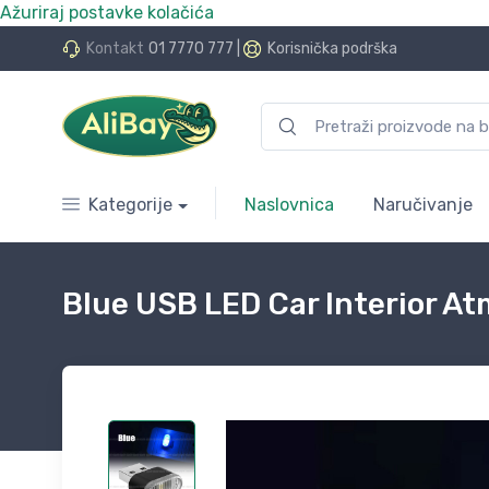
Ažuriraj postavke kolačića
do 24 rate bez kamata
Kontakt
01 7770 777
|
Korisnička podrška
Kategorije
Naslovnica
Naručivanje
Blue USB LED Car Interior A