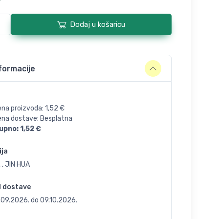
Dodaj u košaricu
formacije
ena proizvoda:
1,52
€
jena dostave: Besplatna
upno:
1,52
€
ija
 , JIN HUA
d dostave
.09.2026.
do
09.10.2026.