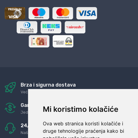
Brza i sigurna dostava
Već za nekoliko dana kod vas
Garancija u povrat novaca
Mi koristimo kolačiće
Jednostavno pravilo: Roba za novac
Ova web stranica koristi kolačiće i
24/7 odlična podrška
druge tehnologije praćenja kako bi
Naši agenti uvijek na raspolaganju