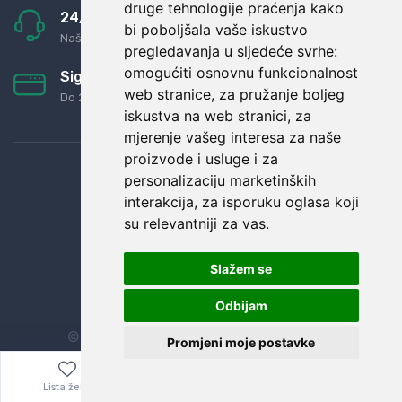
druge tehnologije praćenja kako
24/7 odlična podrška
bi poboljšala vaše iskustvo
Naši agenti uvijek na raspolaganju
pregledavanja u sljedeće svrhe:
omogućiti osnovnu funkcionalnost
Sigurno obročno plaćanje
web stranice
,
za pružanje boljeg
Do 24 rata bez kamata
iskustva na web stranici
,
za
mjerenje vašeg interesa za naše
proizvode i usluge i za
personalizaciju marketinških
interakcija
,
za isporuku oglasa koji
su relevantniji za vas
.
Slažem se
Odbijam
© Sva prava zadržana.
Dopi grupa d.o.o.
Promjeni moje postavke
Lista želja
Izbornik
0,00
€