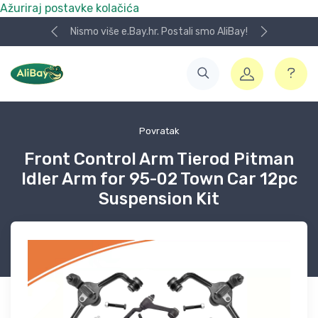
Ažuriraj postavke kolačića
Nismo više e.Bay.hr. Postali smo AliBay!
Povratak
Front Control Arm Tierod Pitman
Idler Arm for 95-02 Town Car 12pc
Suspension Kit