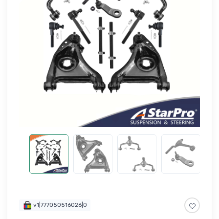
v1|777050516026|0