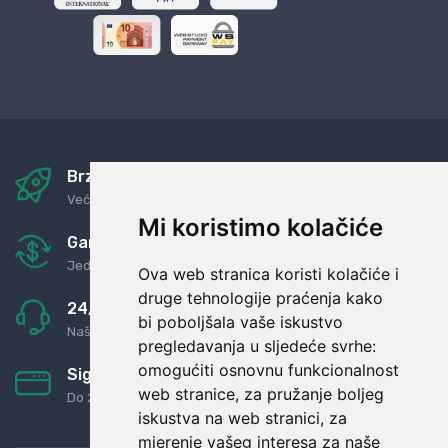
Brza i sigurna dostava
Već za nekoliko dana kod vas
Mi koristimo kolačiće
Garancija u povrat novaca
Jednostavno pravilo: Roba za novac
Ova web stranica koristi kolačiće i
druge tehnologije praćenja kako
24/7 odlična podrška
bi poboljšala vaše iskustvo
Naši agenti uvijek na raspolaganju
pregledavanja u sljedeće svrhe:
omogućiti osnovnu funkcionalnost
Sigurno obročno plaćanje
web stranice
,
za pružanje boljeg
Do 24 rata bez kamata
iskustva na web stranici
,
za
mjerenje vašeg interesa za naše