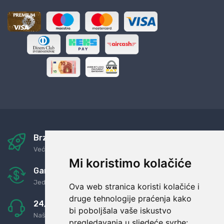
Brza i sigurna dostava
Već za nekoliko dana kod vas
Mi koristimo kolačiće
Garancija u povrat novaca
Jednostavno pravilo: Roba za novac
Ova web stranica koristi kolačiće i
druge tehnologije praćenja kako
24/7 odlična podrška
bi poboljšala vaše iskustvo
Naši agenti uvijek na raspolaganju
pregledavanja u sljedeće svrhe: