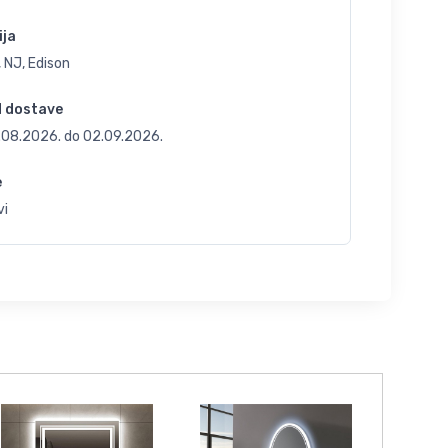
ija
 NJ, Edison
d dostave
.08.2026.
do
02.09.2026.
e
vi