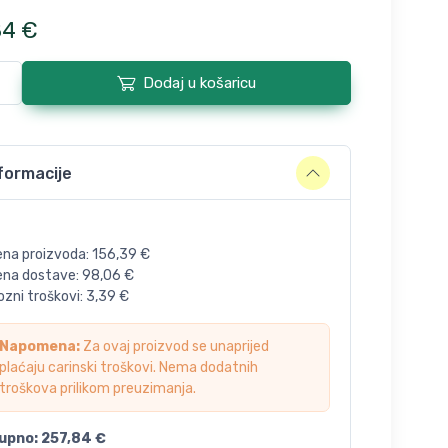
84
€
Dodaj u košaricu
formacije
ena proizvoda:
156,39
€
jena dostave:
98,06
€
zni troškovi:
3,39
€
Napomena:
Za ovaj proizvod se unaprijed
plaćaju carinski troškovi. Nema dodatnih
troškova prilikom preuzimanja.
upno:
257,84
€