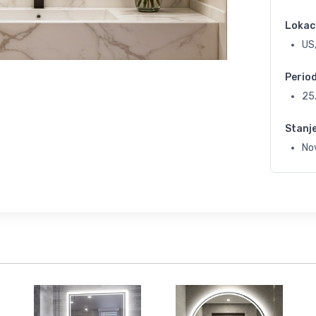
Lokac
US,
Perio
25
Stanj
No