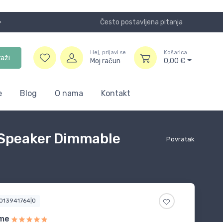
Često postavljena pitanja
NOVO! Plaća
Hej, prijavi se
Košarica
raži
Moj račun
0,00
€
e
Blog
O nama
Kontakt
 Speaker Dimmable
Povratak
9013941764|0
ome