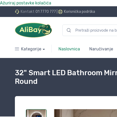
Ažuriraj postavke kolačića
.Bay.hr. Postali smo AliBay!
Kontakt
01 7770 777
|
Korisnička podrška
Kategorije
Naslovnica
Naručivanje
32" Smart LED Bathroom Mir
Round