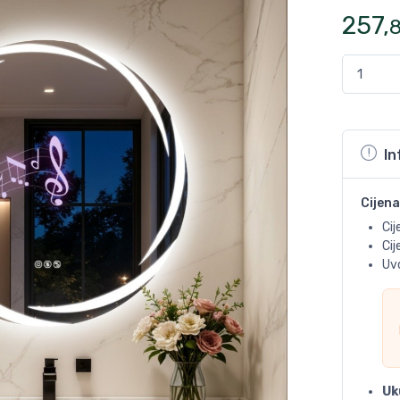
257
,
In
Cijena
Cij
Ci
Uvo
Uk