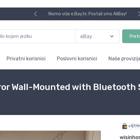
Koristite naša skladišta u UK, USA i DE.
Pret
Privatni korisnici
Poslovni korisnici
Naše provizij
ror Wall-Mounted with Bluetooth
v1|77
wisinh