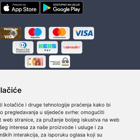
lačiće
i kolačiće i druge tehnologije praćenja kako bi
ka
Sigurno obročno plaćanje
vo pregledavanja u sljedeće svrhe:
omogućiti
polaganju
Do 24 rata bez kamata
t web stranice
,
za pružanje boljeg iskustva na web
šeg interesa za naše proizvode i usluge i za
nških interakcija
,
za isporuku oglasa koji su