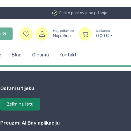
Često postavljena pitanja
Hej, prijavi se
Košarica
raži
Moj račun
0,00
€
e
Blog
O nama
Kontakt
Ostani u tijeku
Želim na listu
Preuzmi AliBay aplikaciju