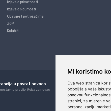
Izjava o privatnosti
Izjava o sigurnosti
Obavijest potrošačima
ZOP
Kolačići
Mi koristimo ko
Ova web stranica korist
rancija u povrat novaca
24/7 odlična podrš
poboljšala vaše iskust
nostavno pravilo: Roba za novac
Naši agenti uvijek na ras
osnovnu funkcionalnos
stranici
,
za mjerenje va
personalizaciju marketi