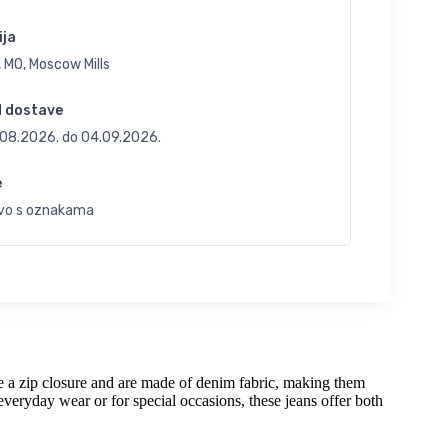
ija
 MO, Moscow Mills
d dostave
.08.2026.
do
04.09.2026.
e
vo s oznakama