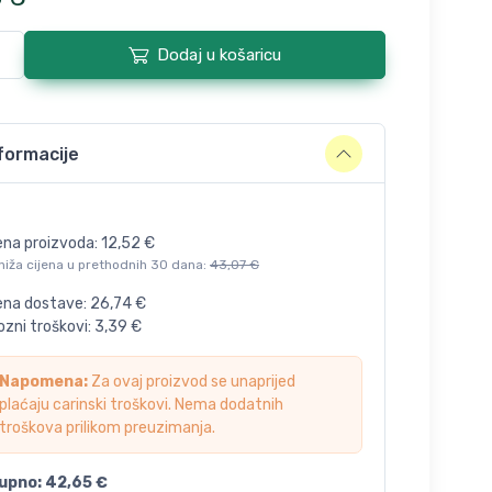
Dodaj u košaricu
formacije
ena proizvoda:
12,52
€
niža cijena u prethodnih 30 dana:
43,07
€
jena dostave:
26,74
€
zni troškovi:
3,39
€
Napomena:
Za ovaj proizvod se unaprijed
plaćaju carinski troškovi. Nema dodatnih
troškova prilikom preuzimanja.
upno:
42,65
€