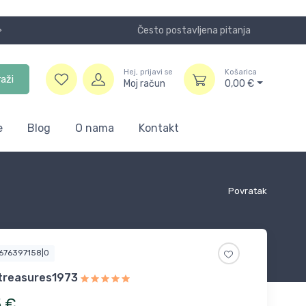
Često postavljena pitanja
Koristite
Hej, prijavi se
Košarica
raži
Moj račun
0,00
€
e
Blog
O nama
Kontakt
Povratak
9676397158|0
treasures1973
5
€