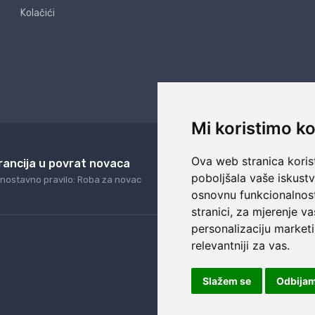
Kolačići
Mi koristimo ko
Ova web stranica korist
rancija u povrat novaca
24/7 odlična podrš
poboljšala vaše iskust
nostavno pravilo: Roba za novac
Naši agenti uvijek na ras
osnovnu funkcionalnos
stranici
,
za mjerenje va
personalizaciju marketi
relevantniji za vas
.
Slažem se
Odbija