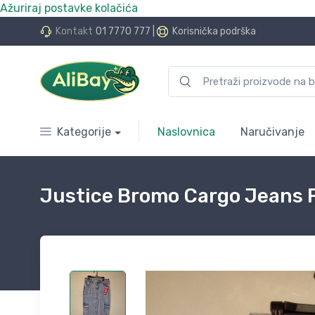
Ažuriraj postavke kolačića
do 24 rate bez kamata
Kontakt
01 7770 777
|
Korisnička podrška
Kategorije
Naslovnica
Naručivanje
Justice Bromo Cargo Jeans Fo