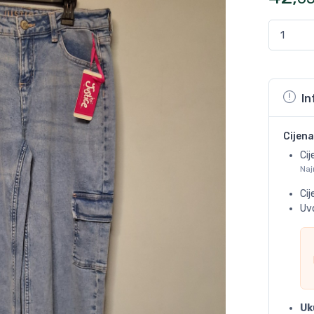
In
Cijena
Cij
Naj
Ci
Uvo
Uk