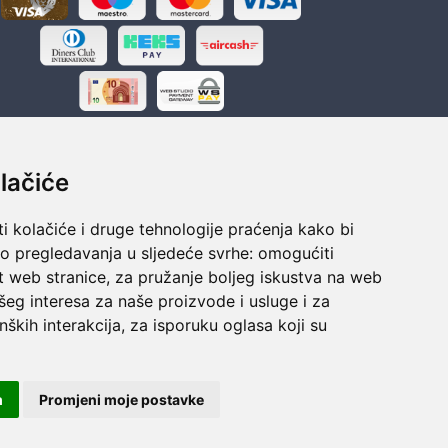
lačiće
i kolačiće i druge tehnologije praćenja kako bi
ka
Sigurno obročno plaćanje
vo pregledavanja u sljedeće svrhe:
omogućiti
polaganju
Do 24 rata bez kamata
t web stranice
,
za pružanje boljeg iskustva na web
šeg interesa za naše proizvode i usluge i za
nških interakcija
,
za isporuku oglasa koji su
m
Promjeni moje postavke