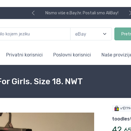
Nismo više e.Bay.hr. Postali smo AliBay!
Pret
Privatni korisnici
Poslovni korisnici
Naše provizij
r Girls. Size 18. NWT
v1|77
toodles
42
,
6