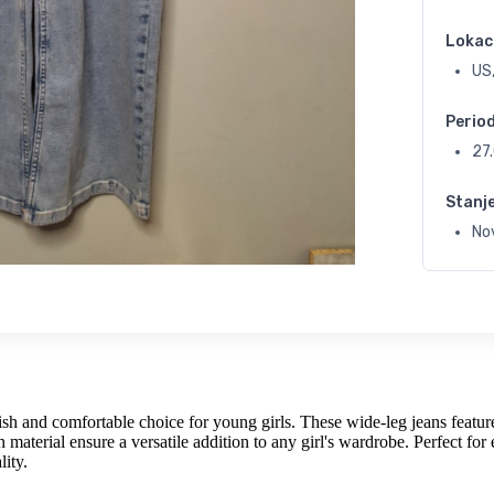
Lokac
US,
Perio
27
Stanj
No