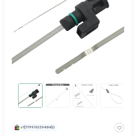
v1|779976139484|0