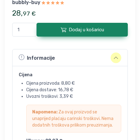
bubbly-buy
28
,
97
€
Dodaj u košaricu
Informacije
Cijena
Cijena proizvoda:
8,80
€
Cijena dostave:
16,78
€
Uvozni troškovi:
3,39
€
Napomena:
Za ovaj proizvod se
unaprijed plaćaju carinski troškovi. Nema
dodatnih troškova prilikom preuzimanja.