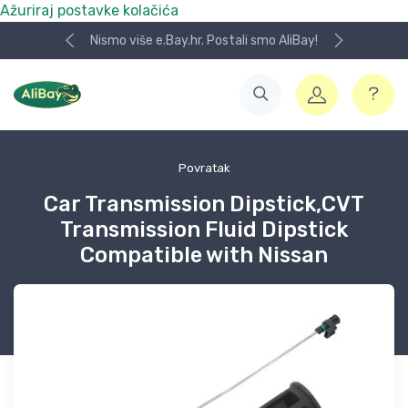
Ažuriraj postavke kolačića
Nismo više e.Bay.hr. Postali smo AliBay!
Povratak
Car Transmission Dipstick,CVT
Transmission Fluid Dipstick
Compatible with Nissan