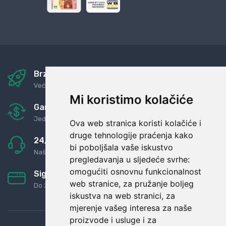
Brza i sigurna dostava
Već za nekoliko dana kod vas
Mi koristimo kolačiće
Garancija u povrat novaca
Jednostavno pravilo: Roba za novac
Ova web stranica koristi kolačiće i
druge tehnologije praćenja kako
24/7 odlična podrška
bi poboljšala vaše iskustvo
Naši agenti uvijek na raspolaganju
pregledavanja u sljedeće svrhe:
omogućiti osnovnu funkcionalnost
Sigurno obročno plaćanje
web stranice
,
za pružanje boljeg
Do 24 rata bez kamata
iskustva na web stranici
,
za
mjerenje vašeg interesa za naše
proizvode i usluge i za