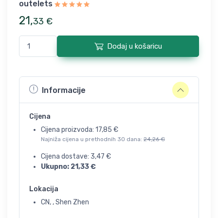
outelets
21
,
33
€
Dodaj u košaricu
Informacije
Cijena
Cijena proizvoda:
17,85
€
Najniža cijena u prethodnih 30 dana:
24,26
€
Cijena dostave:
3,47
€
Ukupno:
21,33
€
Lokacija
CN, , Shen Zhen