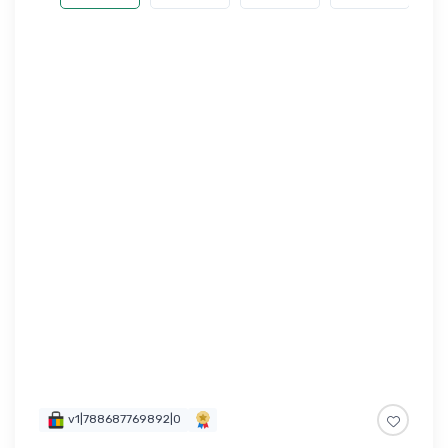
v1|788687769892|0