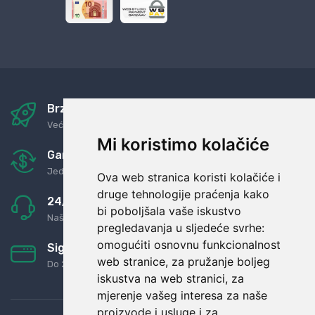
Brza i sigurna dostava
Već za nekoliko dana kod vas
Mi koristimo kolačiće
Garancija u povrat novaca
Jednostavno pravilo: Roba za novac
Ova web stranica koristi kolačiće i
druge tehnologije praćenja kako
24/7 odlična podrška
bi poboljšala vaše iskustvo
Naši agenti uvijek na raspolaganju
pregledavanja u sljedeće svrhe:
omogućiti osnovnu funkcionalnost
Sigurno obročno plaćanje
web stranice
,
za pružanje boljeg
Do 24 rata bez kamata
iskustva na web stranici
,
za
mjerenje vašeg interesa za naše
proizvode i usluge i za