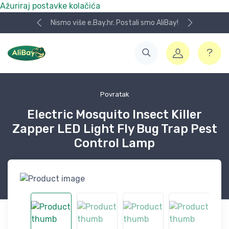
Ažuriraj postavke kolačića
Nismo više e.Bay.hr. Postali smo AliBay!
Povratak
Electric Mosquito Insect Killer
Zapper LED Light Fly Bug Trap Pest
Control Lamp