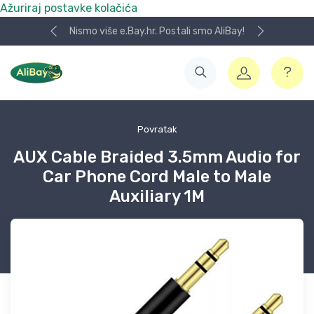
Ažuriraj postavke kolačića
Nismo više e.Bay.hr. Postali smo AliBay!
Povratak
AUX Cable Braided 3.5mm Audio for
Car Phone Cord Male to Male
Auxiliary 1M