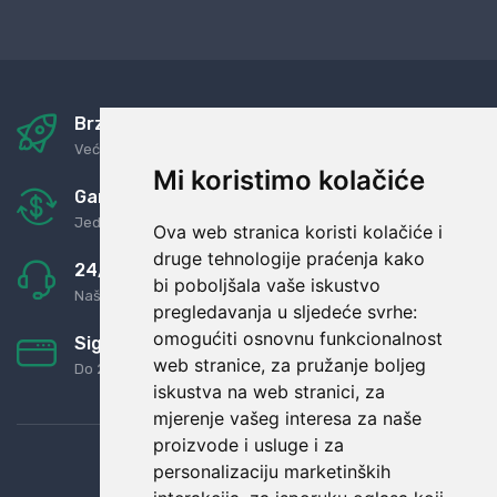
Brza i sigurna dostava
Već za nekoliko dana kod vas
Mi koristimo kolačiće
Garancija u povrat novaca
Jednostavno pravilo: Roba za novac
Ova web stranica koristi kolačiće i
druge tehnologije praćenja kako
24/7 odlična podrška
bi poboljšala vaše iskustvo
Naši agenti uvijek na raspolaganju
pregledavanja u sljedeće svrhe:
omogućiti osnovnu funkcionalnost
Sigurno obročno plaćanje
web stranice
,
za pružanje boljeg
Do 24 rata bez kamata
iskustva na web stranici
,
za
mjerenje vašeg interesa za naše
proizvode i usluge i za
personalizaciju marketinških