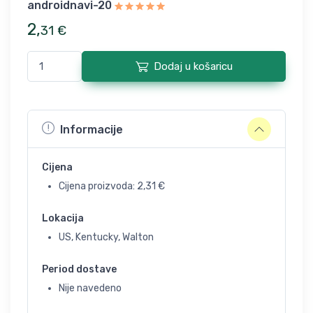
androidnavi-20
2
,
31
€
Dodaj u košaricu
Informacije
Cijena
Cijena proizvoda:
2,31
€
Lokacija
US, Kentucky, Walton
Period dostave
Nije navedeno