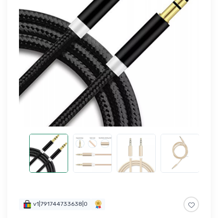
v1|791744733638|0